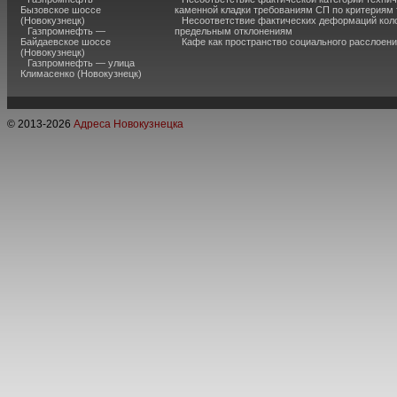
Бызовское шоссе
каменной кладки требованиям СП по критериям
(Новокузнецк)
Несоответствие фактических деформаций кол
Газпромнефть —
предельным отклонениям
Байдаевское шоссе
Кафе как пространство социального расслоен
(Новокузнецк)
Газпромнефть — улица
Климасенко (Новокузнецк)
© 2013-
2026
Адреса Новокузнецка