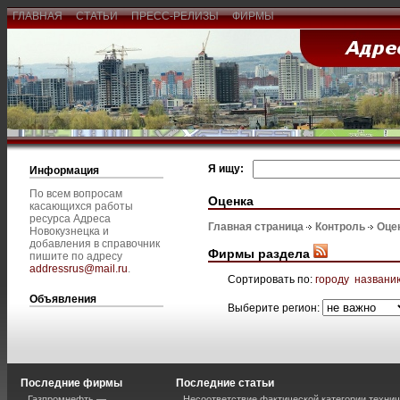
ГЛАВНАЯ
СТАТЬИ
ПРЕСС-РЕЛИЗЫ
ФИРМЫ
Я ищу:
Информация
По всем вопросам
Оценка
касающихся работы
ресурса Адреса
Главная страница
Контроль
Оце
Новокузнецка и
добавления в справочник
Фирмы раздела
пишите по адресу
addressrus@mail.ru
.
Сортировать по:
городу
названи
Объявления
Выберите регион:
Последние фирмы
Последние статьи
Газпромнефть —
Несоответствие фактической категории технич